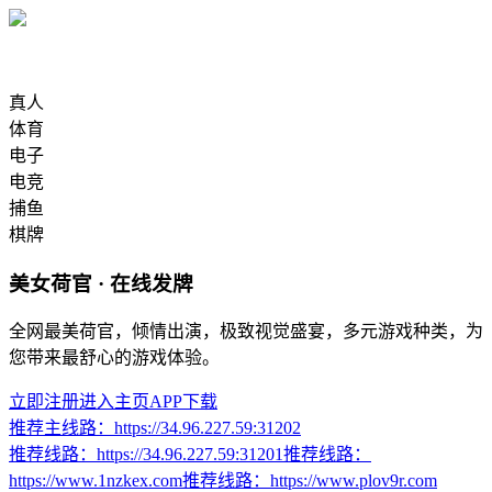
真人
体育
电子
电竞
捕鱼
棋牌
美女荷官 · 在线发牌
全网最美荷官，倾情出演，极致视觉盛宴，多元游戏种类，为
您带来最舒心的游戏体验。
立即注册
进入主页
APP下载
推荐主线路：
https://34.96.227.59:31202
推荐线路：
https://34.96.227.59:31201
推荐线路：
https://www.1nzkex.com
推荐线路：
https://www.plov9r.com