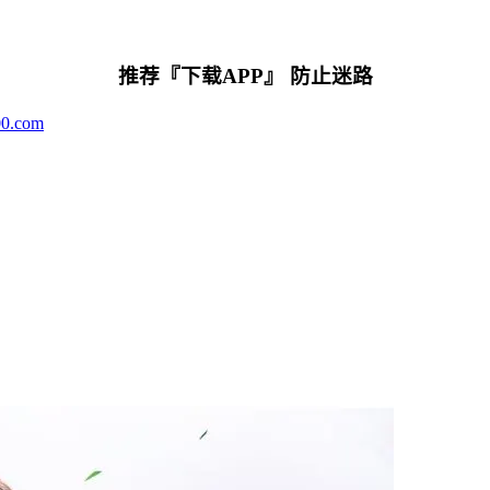
推荐『下载APP』 防止迷路
00.com