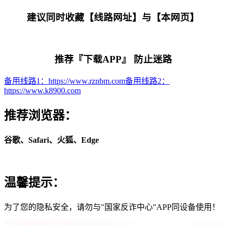
建议同时收藏【线路网址】与【本网页】
推荐『下载APP』 防止迷路
备用线路
1
：
https://www.rznbm.com
备用线路
2
：
https://www.k8900.com
推荐浏览器：
谷歌、Safari、火狐、Edge
温馨提示：
为了您的隐私安全，请勿与"国家反诈中心"APP同设备使用！