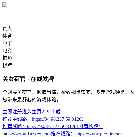
真人
体育
电子
电竞
捕鱼
棋牌
美女荷官 · 在线发牌
全网最美荷官，倾情出演，极致视觉盛宴，多元游戏种类，为
您带来最舒心的游戏体验。
立即注册
进入主页
APP下载
推荐主线路：
https://34.96.227.59:31202
推荐线路：
https://34.96.227.59:31201
推荐线路：
https://www.1nzkex.com
推荐线路：
https://www.plov9r.com