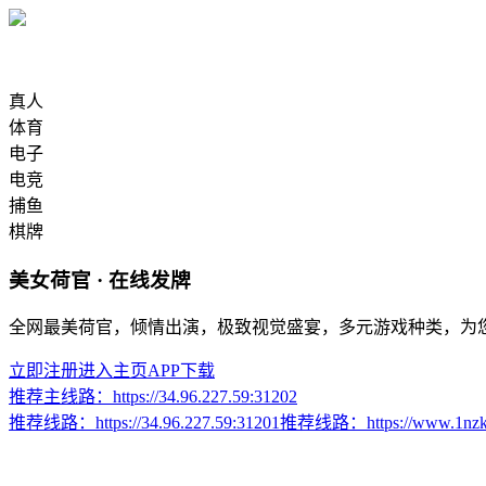
真人
体育
电子
电竞
捕鱼
棋牌
美女荷官 · 在线发牌
全网最美荷官，倾情出演，极致视觉盛宴，多元游戏种类，为
立即注册
进入主页
APP下载
推荐主线路：
https://34.96.227.59:31202
推荐线路：
https://34.96.227.59:31201
推荐线路：
https://www.1nz